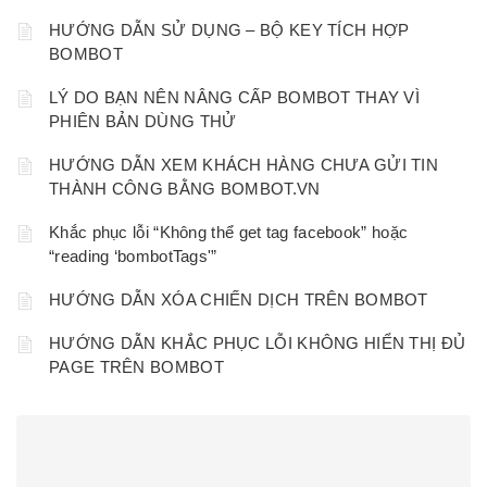
HƯỚNG DẪN SỬ DỤNG – BỘ KEY TÍCH HỢP
BOMBOT
LÝ DO BẠN NÊN NÂNG CẤP BOMBOT THAY VÌ
PHIÊN BẢN DÙNG THỬ
HƯỚNG DẪN XEM KHÁCH HÀNG CHƯA GỬI TIN
THÀNH CÔNG BẰNG BOMBOT.VN
Khắc phục lỗi “Không thể get tag facebook” hoặc
“reading ‘bombotTags'”
HƯỚNG DẪN XÓA CHIẾN DỊCH TRÊN BOMBOT
HƯỚNG DẪN KHẮC PHỤC LỖI KHÔNG HIỂN THỊ ĐỦ
PAGE TRÊN BOMBOT