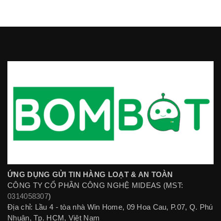
ỨNG DỤNG GỬI TIN HÀNG LOẠT & AN TOÀN
CÔNG TY CỔ PHẦN CÔNG NGHỆ MIDEAS (MST:
0314058307
)
Địa chỉ: Lầu 4 - tòa nhà Win Home, 09 Hoa Cau, P.07, Q. Phú
Nhuận, Tp. HCM, Việt Nam