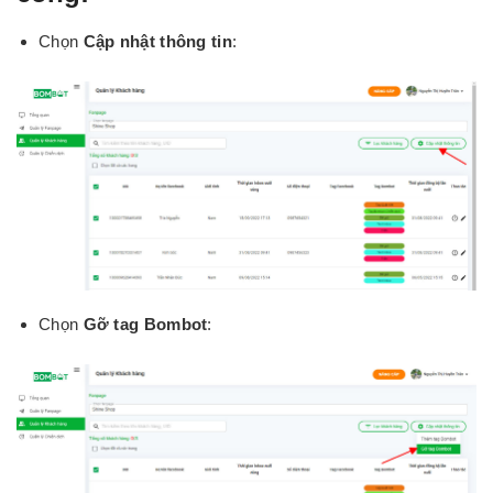
Chọn
Cập nhật thông tin
:
Chọn
Gỡ tag Bombot
: